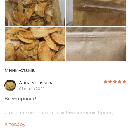
кстати. Натуральные спелые фрукты,...
Мини-отзыв
Анна Крючкова
01 июня 2022
Всем привет!
Я раньше не знала, что любимый мною бренд
Siberina ещё и выпускает натуральные чипсы
К товару
(овощные и фруктовые). Как я поняла это их