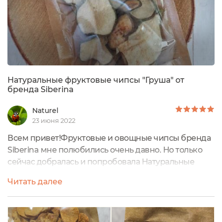
Натуральные фруктовые чипсы "Груша" от
бренда Siberina
Naturel
23 июня 2022
Всем привет!Фруктовые и овощные чипсы бренда
Siberina мне полюбились очень давно. Но только
сейчас добралась и попробовала Натуральные
фруктовые чипсы «Груша».Хрустящие грушевые
Читать далее
чипсы - вкусное и полезное лакомство на каждый
день для вас и ваших близких! Возьмите их с собой
на работу, в школу, на прогулку, в дорогу - такая
здоровая замена сладостям всегда и везде будет