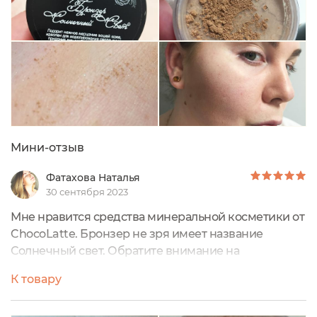
Мини-отзыв
Фатахова Наталья
30 сентября 2023
Мне нравится средства минеральной косметики от
ChocoLatte. Бронзер не зря имеет название
Солнечный свет. Обратите внимание на
фотографию на руке, бронзер мерцает, как будто в
К товару
его составе есть маленькие искрящиеся звездочки.
Несмотря на то, что он достаточно темного оттенка