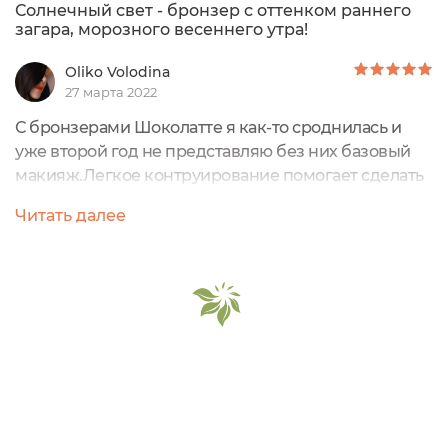
Солнечный свет - бронзер с оттенком раннего
3 года!
загара, морозного весеннего утра!
Oliko Volodina
27 марта 2022
С бронзерами Шоколатте я как-то сроднилась и
уже второй год не представляю без них базовый
макияж.Легкое контруирование помогает сделать
черты лица тоньше, само лицо объемнее.Обычно я
Читать далее
им подчеркиваю скулы, иногда использую вместо
румян и «исправляю» себе слегка нос ;).И если мой
постоянный обитатель косметички – оттенок
Нежный Беж, то бронзер в оттенке Солнечный
Свет пробую впервые. В отзыве сравню...