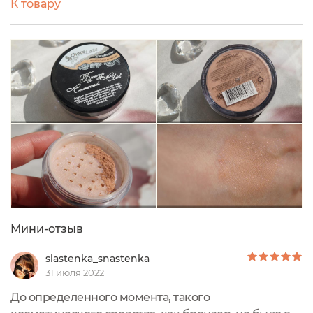
К товару
для моделирования овала лица, наношу
небольшое количество на скулы и лицо визуально
приобретает более чёткое очертание. Цвет тёплый,
не резкий... Жаль фото не передаёт всё качество их
текстуры и цвета. На моей комбинированной коже
держится отлично. Макияж с ним выглядит
естественно, с эффектом лёгкого загара.
Рекомендую всём любителям натуральной
декоративной косметики 👍
Мини-отзыв
slastenka_snastenka
31 июля 2022
До определенного момента, такого