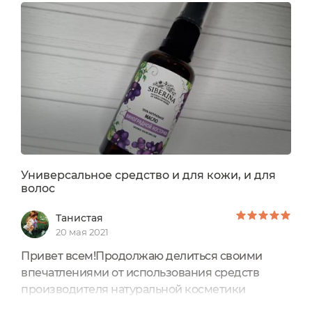
Siberina. Он доступен по цене и с доставкой
легко.Зимой с этим маслом мне жилось легче,
чем обычно (в прошлые годы). Оно хорошо
подходит для сухой кожи,...
Универсальное средство и для кожи, и для
волос
Танистая
20 мая 2021
Привет всем!Продолжаю делиться своими
впечатлениями от использования средств
производителя натуральной косметики
Siberina. В этот раз будет средство, которое