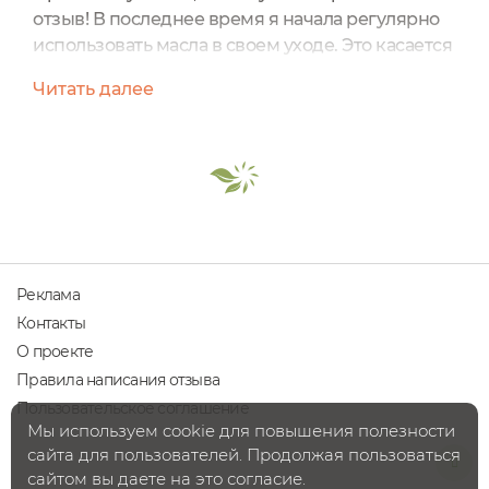
отзыв! В последнее время я начала регулярно
использовать масла в своем уходе. Это касается
не только волос, но и лица. Решила начать свое
Читать далее
знакомство с базовых масел, а именно с масла
виноградной косточки. В выборе
производителя я нисколько не сомневалась. Я
уже давно сделала свой выбор в пользу
косметики SIBERINA.Героем моего отзыва
сегодня будет Масло...
Реклама
Контакты
О проекте
Правила написания отзыва
Пользовательское соглашение
Мы используем cookie для повышения полезности
сайта для пользователей. Продолжая пользоваться
сайтом вы даете на это согласие.