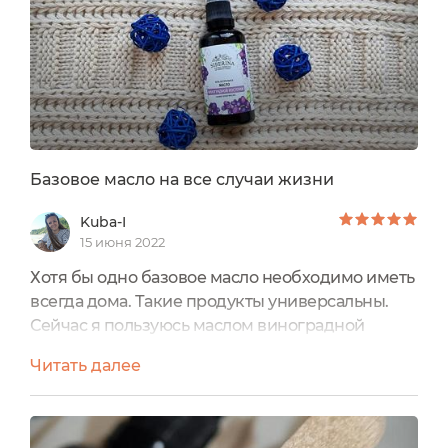
минимуму риск получения...
Базовое масло на все случаи жизни
Kuba-I
15 июня 2022
Хотя бы одно базовое масло необходимо иметь
всегда дома. Такие продукты универсальны.
Сейчас я пользуюсь маслом виноградной
косточки от Сиберина. Мне нравится и
Читать далее
упаковка, в которой представлено масло, и его
эффективность.В составе всего 1 ингредиент -
масло виноградной косточки
рафинированное.Масло виноградной косточки