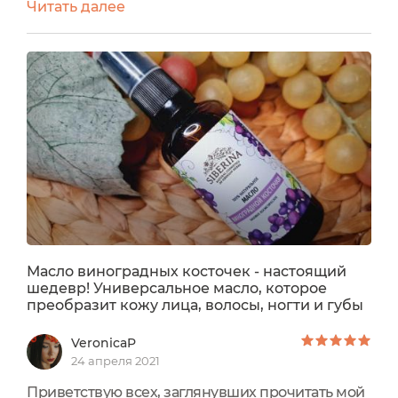
Читать далее
появилось в моём арсенале благодаря подруге.
разглядев, что в последнее время я, что
называется, подсела на Siberina, она решила
преподнести мне небольшой презент,
состоящий из двух средств. О втором я
расскажу чуть позже, а пока – масло
виноградных...
Масло виноградных косточек - настоящий
шедевр! Универсальное масло, которое
преобразит кожу лица, волосы, ногти и губы
VeronicaP
24 апреля 2021
Приветствую всех, заглянувших прочитать мой