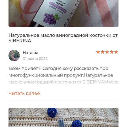
Натуральное масло виноградной косточки от
SIBERINA
Наташа
01 июня 2026
Всем привет✨!Сегодня хочу рассказать про
многофункциональный продукт:Натуральное
масло виноградной косточки от SIBERINAМасло
виноградных косточек обеспечивает уход за
Читать далее
кожей лица и тела. Устраняет дерматит, акне,
морщины и растяжки, синяки, сухость и зуд
кожи. Повышает выработку коллагена и
эластина, что очень важно для здорового вида
кожи. Защищает от УФ-излучения, сводит к