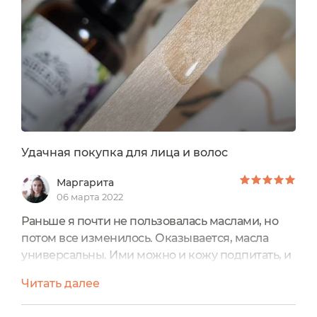
обеспечивает полноценный уход за кожей и
волосами. С его помощью можно бороться...
Удачная покупка для лица и волос
Маргарита
06 марта 2022
Раньше я почти не пользовалась маслами, но
потом все изменилось. Оказывается, масла
универсальны. Ими можно и кожу подпитать, и
волосы подлечить. Таким универсальным, на
Читать далее
все руки маслом-мастером является масло
виноградной косточки. Я выбрала продукт