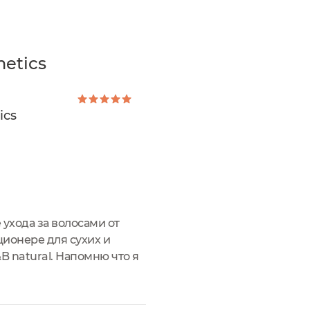
etics
ics
ухода за волосами от
ционере для сухих и
&B natural. Напомню что я
льзама - кондиционера и