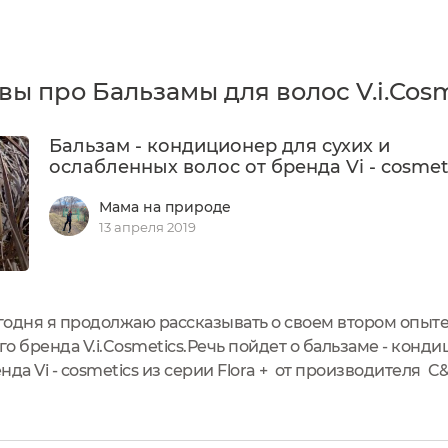
вы про Бальзамы для волос V.i.Cosm
Бальзам - кондиционер для сухих и
ослабленных волос от бренда Vi - cosmet
Мама на природе
13 апреля 2019
одня я продолжаю рассказывать о своем втором опыте 
о бренда V.i.Cosmetics.Речь пойдет о бальзаме - конди
да Vi - cosmetics из серии Flora + от производителя C
 средств по уходу за волосами из шампуня данного ба