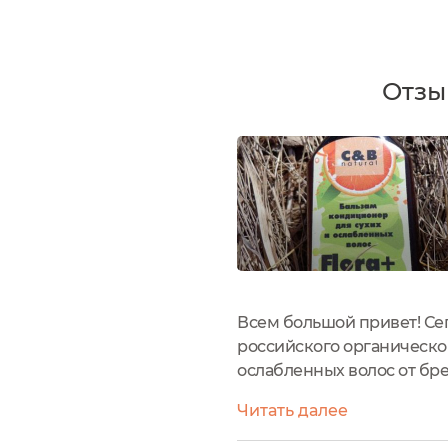
Отзы
Всем большой привет! Сег
российского органическог
ослабленных волос от брен
тестировала серию данных
Читать далее
маски. ...