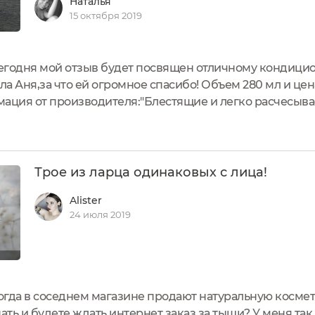
Наталья
15 октября 2019
егодня мой отзыв будет посвящен отличному кондицион
а Аня,за что ей огромное спасибо! Объем 280 мл и цен
мация от производителя:"Блестящие и легко расчесыва
ачу! Как следует из названия, этот роскошный кондиц
Трое из ларца одинаковых с лица!
Alister
24 июля 2019
 когда в соседнем магазине продают натуральную космет
пать и будете ждать интернет заказ за тыщи? У меня та