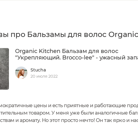
ы про Бальзамы для волос Organic
Organic Kitchen Бальзам для волос
"Укрепляющий. Brocco-lee" - ужасный зап
Stucha
20 июля 2022
емократичные цены и есть приятные и работающие прод
атительным товаром. У меня уже были аналогичные бал
твам и аромату. Но этот просто нечто! Он так ярко и н
вать. Аромат напоминает концентрированный советски