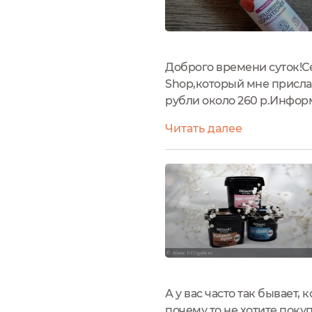
Доброго времени суток!С
Shop,который мне прислал
рубли около 260 р.Инфор
прекрасный аромат в прид
Читать далее
силу из ароматной...
А у вас часто так бывает,
почему то не хотите поку