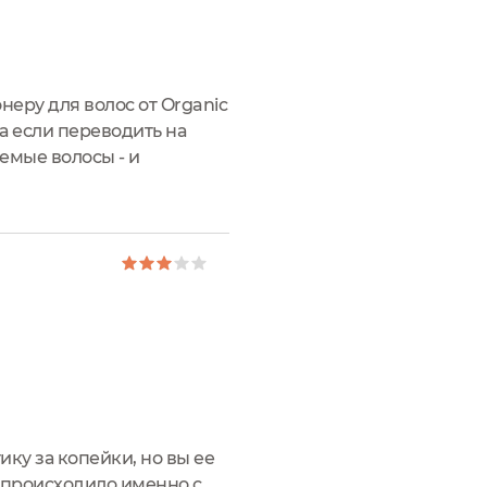
еру для волос от Organic
а если переводить на
емые волосы - и
ионер для волос черпает
ику за копейки, но вы ее
к происходило именно с