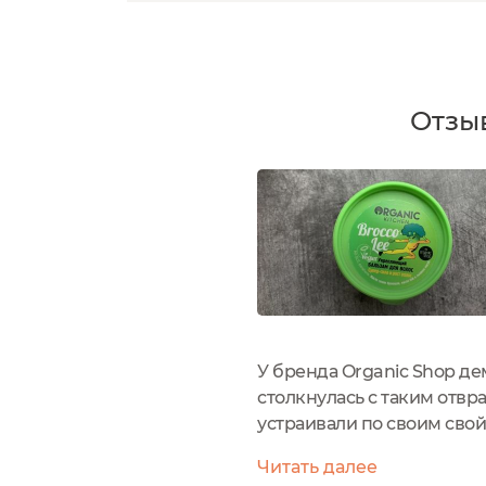
Отзыв
У бренда Organic Shop д
столкнулась с таким отвр
устраивали по своим свойс
невозможно его использо
Читать далее
первый...