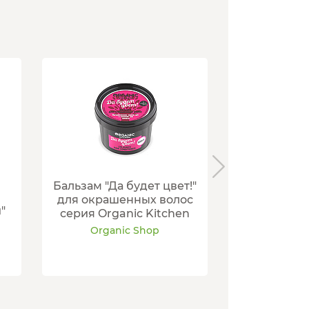
Бальзам "Да будет цвет!"
Очищающи
для окрашенных волос
глина для
"
серия Organic Kitchen
clean" се
Kit
Organic Shop
Organ