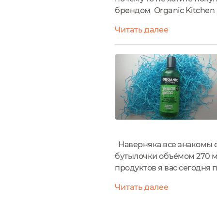
брендом Organic Kitchen 
бальзамов для волос зако
Читать далее
Наверняка все знакомы с
бутылочки объёмом 270 мл
продуктов я вас сегодня
пресса"Сразу оговорюсь, 
Читать далее
долгое время он...