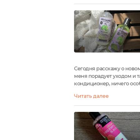
Сегодня расскажу о новом
меня порадует уходом и т
кондиционер, ничего особ
отметить, что шампунь дл
Читать далее
мытья быстро уходит,...