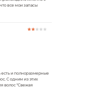
что все мои запасы
мнительные баночки за...
ь есть и полноразмерные
с. С одним из этих
я волос "Свежая
я его не покупала, и