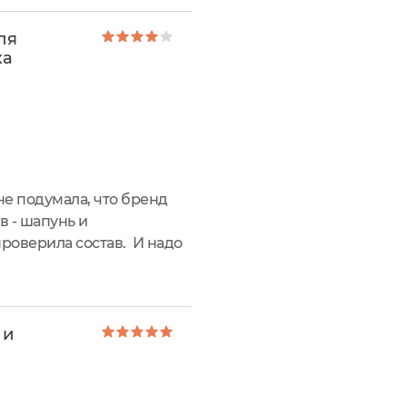
ля
ка
не подумала, что бренд
в - шапунь и
проверила состав. И надо
ю пену, объем после
 и