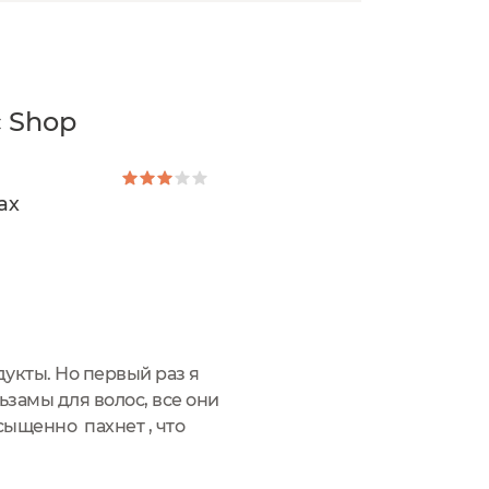
 Shop
ах
укты. Но первый раз я
ьзамы для волос, все они
асыщенно пахнет , что
й одеколон. Я по ошибке