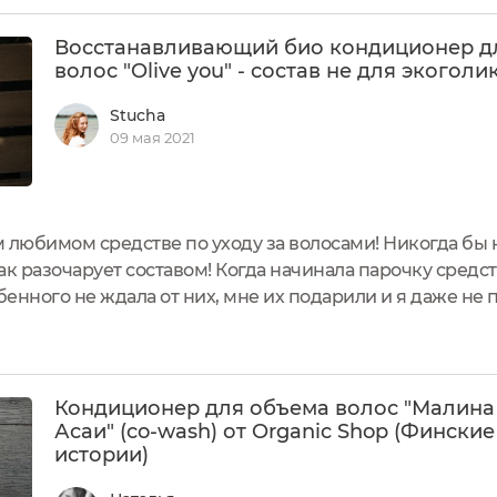
Восстанавливающий био кондиционер д
волос "Olive you" - состав не для экоголи
Stucha
09 мая 2021
 любимом средстве по уходу за волосами! Никогда бы 
ак разочарует составом! Когда начинала парочку средст
енного не ждала от них, мне их подарили и я даже не 
я густых волос и правда посредственный - дает средню
Кондиционер для объема волос "Малина
Асаи" (co-wash) от Organic Shop (Финские
истории)