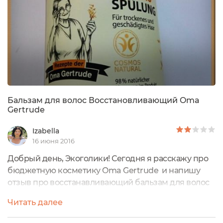
Бальзам для волос Восстановливающий Oma
Gertrude
Izabella
16 июня 2016
Добрый день, Экоголики! Сегодня я расскажу про
бюджетную косметику Oma Gertrude и напишу
отзыв про восстанавливающий бальзам для волос
этой марки, который при визуальном восприятии,
Читать далее
цене и обещаниях производителя вызвал у меня
дикий восторг , но как только дело коснулось