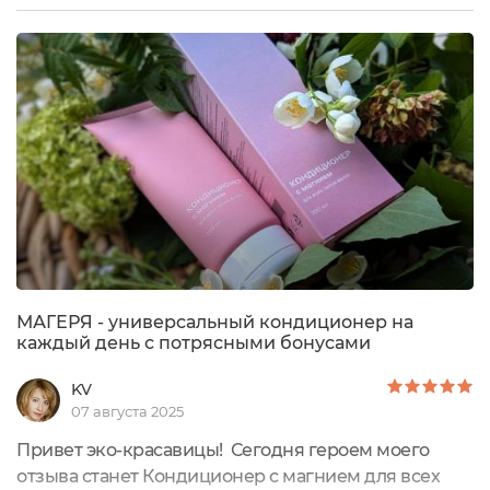
всех типов волос, который должен питать кожу
головы, усиливать рост волос, предотвращать
ломкость и придавать блеск. Сразу скажу, я не
наносила кондиционер на корни волос, поэтому...
МАГЕРЯ - универсальный кондиционер на
каждый день с потрясными бонусами
KV
07 августа 2025
Привет эко-красавицы! Сегодня героем моего
отзыва станет Кондиционер с магнием для всех