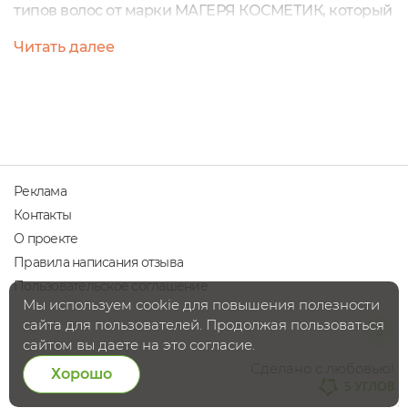
типов волос от марки МАГЕРЯ КОСМЕТИК, который
я взяла в пару к шампуню, о котором уже писала
Читать далее
восторженный отзыв.Я уже хвалила упаковку
шампуня, и кондиционер вторит ему - все
также эстетично, качественно, информативно и
практично. Эстетичная коробочка выполнена в
нежный сиренево-розовых тонах, как бы
объединяя,...
Реклама
Контакты
О проекте
Правила написания отзыва
Пользовательское соглашение
Мы используем cookie для повышения полезности
сайта для пользователей. Продолжая пользоваться
сайтом вы даете на это согласие.
Сделано с любовью!
Хорошо