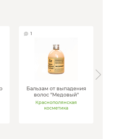
1
1
р
Бальзам от выпадения
Бальз
волос "Медовый"
укреплен
волос "
Краснополянская
косметика
Красноп
косм