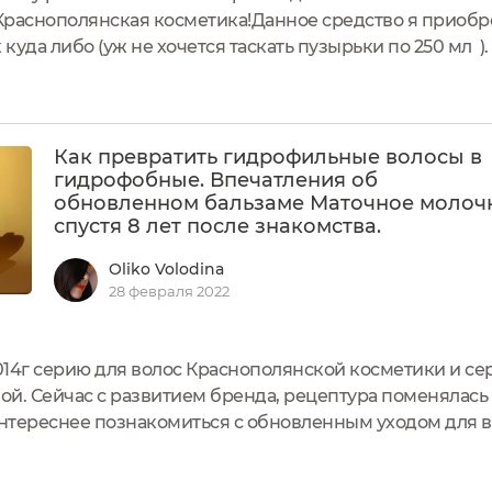
Краснополянская косметика!Данное средство я приобр
 куда либо (уж не хочется таскать пузырьки по 250 мл )
затором (как у кремов этого же бренда).Легко помещает
Как превратить гидрофильные волосы в
гидрофобные. Впечатления об
обновленном бальзаме Маточное молоч
спустя 8 лет после знакомства.
Oliko Volodina
28 февраля 2022
014г серию для волос Краснополянской косметики и с
ой. Сейчас с развитием бренда, рецептура поменялась
нтереснее познакомиться с обновленным уходом для во
ий и одни из немногих, который способен укротить пу