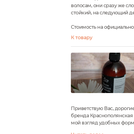
волосам, они сразу же сл
стойкий, на следующий де
Стоимость на официальном 
К товару
Приветствую Вас, дороги
бренда Краснополянская 
мой взгляд удобных форма
Затемненный пластик обе