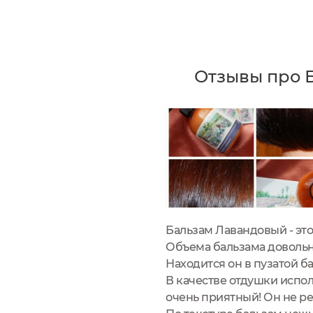
Отзывы про 
Бальзам Лавандовый - это 
Объема бальзама довольн
Находится он в пузатой б
В качестве отдушки испол
очень приятный! Он не ре