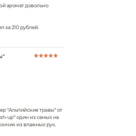
ной аромат довольно
л за 210 рублей.
ы"
р "Альпийские травы" от
sh-up" один из самых на
кончик из влажных рук.
ность бальзама.