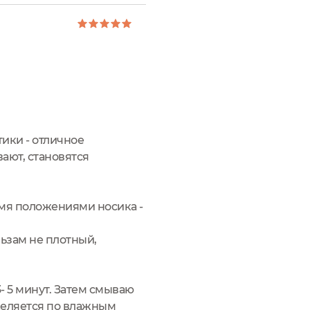
ики - отличное
ают, становятся
умя положениями носика -
льзам не плотный,
- 5 минут. Затем смываю
еделяется по влажным