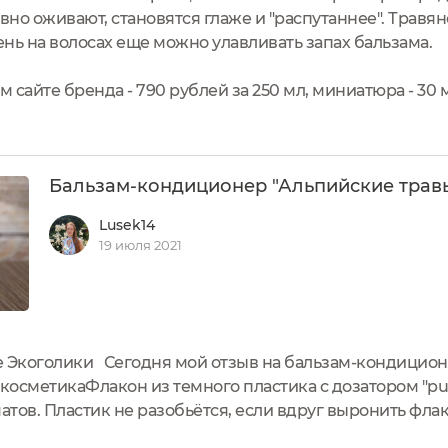
овно оживают, становятся глаже и "распутаннее". Травя
нь на волосах еще можно улавливать запах бальзама.
сайте бренда - 790 рублей за 250 мл, миниатюра - 30 м
Бальзам-кондиционер "Альпийские трав
Lusek14
19 июля 2021
е Экоголики Сегодня мой отзыв на бальзам-кондиционе
косметикаФлакон из темного пластика с дозатором "pu
тов. Пластик не разобьётся, если вдруг выронить фла
спечивает защиту от солнечных лучей и лучшую сохран