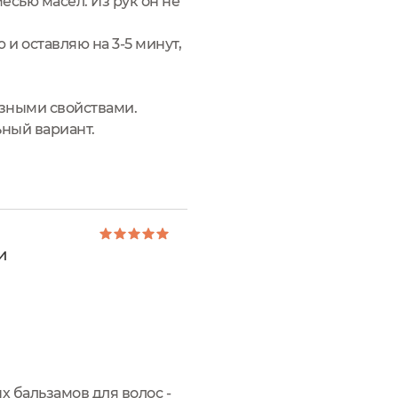
есью масел. Из рук он не
и оставляю на 3-5 минут,
езными свойствами.
ьный вариант.
и
 бальзамов для волос -