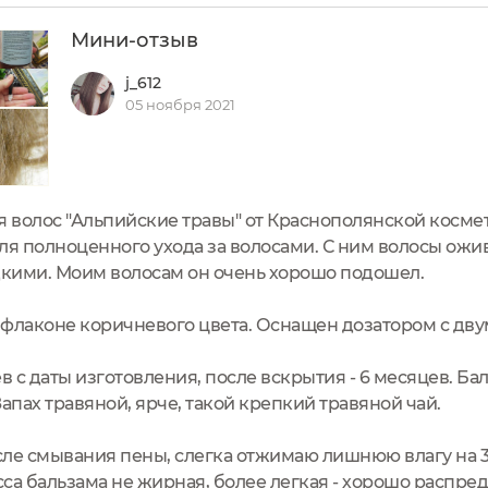
Мини-отзыв
j_612
05 ноября 2021
 волос "Альпийские травы" от Краснополянской космет
я полноценного ухода за волосами. С ним волосы ожив
кими. Моим волосам он очень хорошо подошел.
 флаконе коричневого цвета. Оснащен дозатором с дв
в с даты изготовления, после вскрытия - 6 месяцев. Ба
апах травяной, ярче, такой крепкий травяной чай.
сле смывания пены, слегка отжимаю лишнюю влагу на 3
сса бальзама не жирная, более легкая - хорошо распр