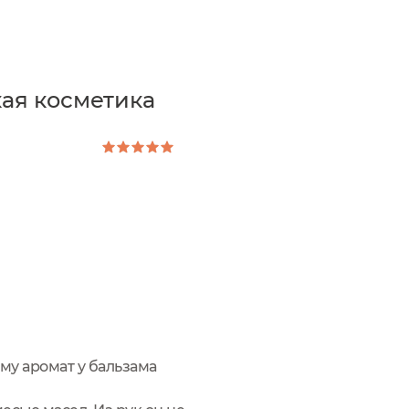
ая косметика
му аромат у бальзама