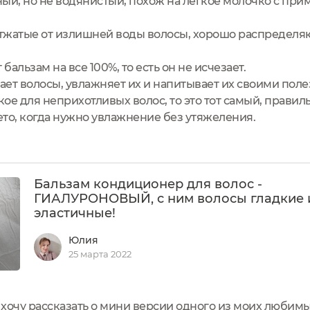
ый, но не водянистый, похож на легкое молочко с прим
отжатые от излишней воды волосы, хорошо распределяю 
альзам на все 100%, то есть он не исчезает.
ает волосы, увлажняет их и напитывает их своими пол
кое для неприхотливых волос, то это тот самый, правил
ето, когда нужно увлажнение без утяжеления.
Бальзам кондиционер для волос -
ГИАЛУРОНОВЫЙ, с ним волосы гладкие 
эластичные!
Юлия
25 марта 2022
очу рассказать о мини версии одного из моих любимых