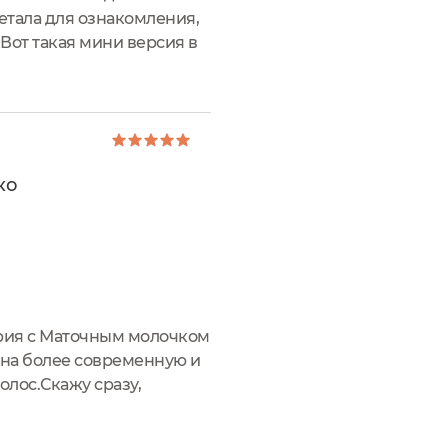
етала для ознакомления,
. Вот такая мини версия в
ся в ладони - объем...
ко
ерия с Маточным молочком
 на более современную и
лос.Скажу сразу,
шистость на моих тонких