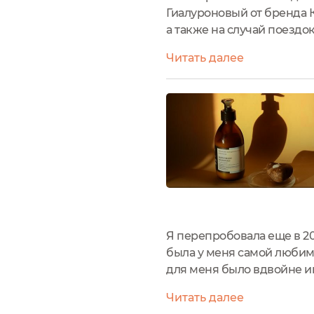
Гиалуроновый от бренда 
а также на случай поездок
пластиковом флаконе с до
Читать далее
Я перепробовала еще в 2
была у меня самой любим
для меня было вдвойне и
бальзам восстанавливающ
Читать далее
волосах и привести...