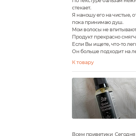
По текстуре бальзам нежн
стекает.
Я наношу его на чистые, 
пока принимаю душ.
Мои волосы не впитывают б
Продукт прекрасно смягч
Если Вы ищете, что-то лег
Он больше подходит на л
К товару
Всем приветики Сегодня х