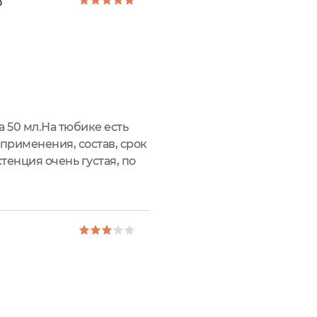
о
 50 мл.На тюбике есть
применения, состав, срок
енция очень густая, по
вых. На волосы наносится