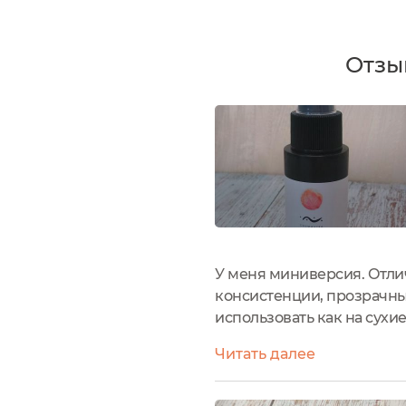
Отзы
У меня миниверсия. Отлич
консистенции, прозрачны
использовать как на сухи
было эффекта сосулек. Се
Читать далее
шапке волосы либо растрё