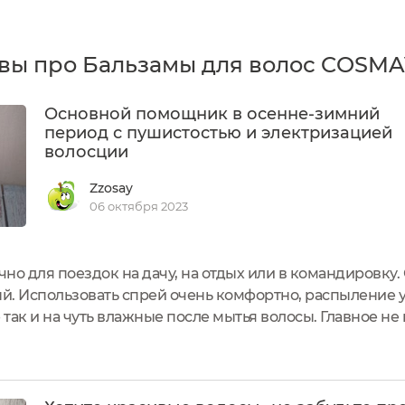
вы про Бальзамы для волос COSM
Основной помощник в осенне-зимний
период с пушистостью и электризацией
волосции
Zzosay
06 октября 2023
но для поездок на дачу, на отдых или в командировку
й. Использовать спрей очень комфортно, распыление 
е так и на чуть влажные после мытья волосы. Главное н
йчас уже наступают холода - время шапок. У меня обыч
панные...