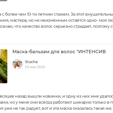
 с более чем 10-ти летним стажем. За этот внушитель
ния, мастера, но не неизменным остаётся одно- моя л
знаю, что качество волос серьезно страдает, поэтому 
нный уход.Бывает, что у бренда есть явные хиты, и есл
начно...
Маска-бальзам для волос "ИНТЕНСИВ
Stucha
03 мая 2020
сяцев назад вышли новинки, и одну из них мне удалос
сами, но у меня они всегда работают шикарно только в 
 уже не так радует, вот и эта маска оказалась такая ж