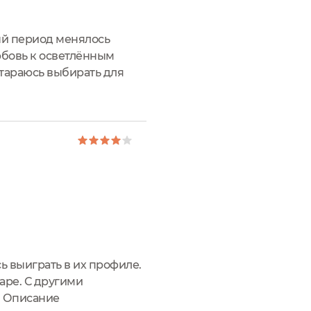
ный период менялось
юбовь к осветлённым
стараюсь выбирать для
и говорить про
ь выиграть в их профиле.
паре. С другими
е. Описание