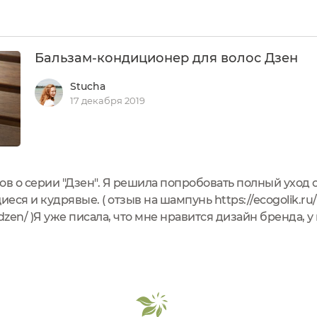
-бальзам для глубокого питания и восстановления по
Бальзам-кондиционер для волос Дзен
Stucha
17 декабря 2019
в о серии "Дзен". Я решила попробовать полный уход 
иеся и кудрявые. ( отзыв на шампунь https://ecogolik.ru
dzen/ )Я уже писала, что мне нравится дизайн бренда, 
не надо напрягаться. Единственное, что визуально бал