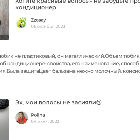
Хотите красивые волосы- не забудьте пр
кондиционер
Zzosay
06 октября 2023
тюбик не пластиковый, он металлический.Объем тюбика
б кондиционере: свойства, его наименование, способ 
ия.Была защитаЦвет бальзама нежно молочный, консист
приятный, необычный, сладковатый с оттенком цитрусо
Эх, мои волосы не засияли😢
Polina
04 июля 2022