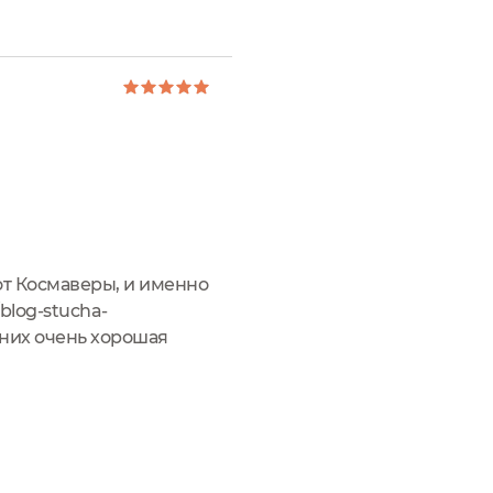
врежденных волос и кожи
от Космаверы, и именно
/blog-stucha-
у них очень хорошая
ьзам и шампунь ну очень