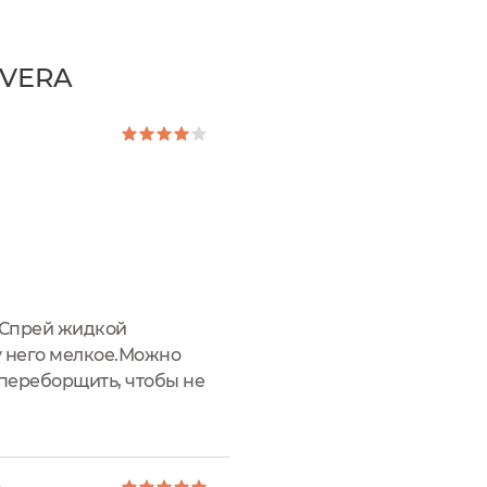
AVERA
. Спрей жидкой
у него мелкое.Можно
е переборщить, чтобы не
но после прогулки в