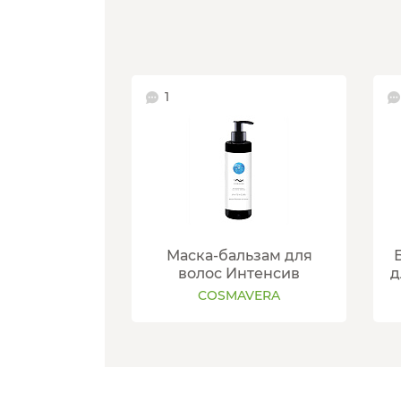
1
Маска-бальзам для
волос Интенсив
д
COSMAVERA