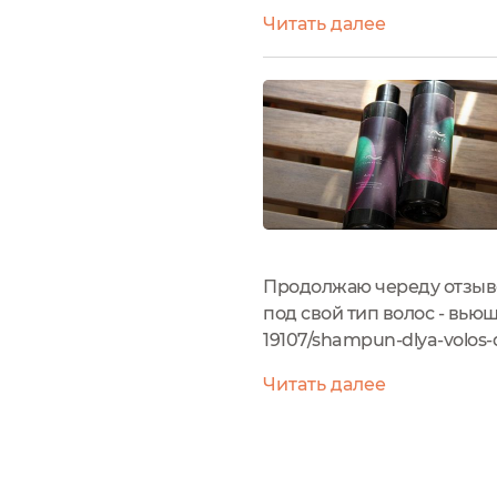
маски:Интенсивная маска
Читать далее
головы с маслом лавра,...
Продолжаю череду отзыво
под свой тип волос - вьющ
19107/shampun-dlya-volos-
печать, читаемый шрифт, 
Читать далее
похожи, отличие...