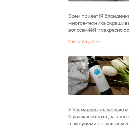
Всем привет !Я блондинка
многое-техника окрашива
волосам😂Я прекрасно осо
себя максимально действе
Читать далее
Cosmavera это будут одноз
У Космаверы несколько ме
Я уважаю их уход за воло
шампунями результат меня