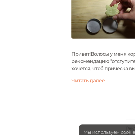
Привет!Волосы у меня кор
рекомендацию "отступите 
хочется, чтоб прическа в
250 мл я и за год не испо
Читать далее
малыша...
Рек
Мы используем cookie