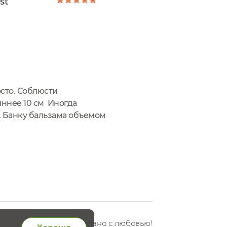
st
осто. Соблюсти
иннее 10 см Иногда
). Банку бальзама объемом
 для волос - зелененького
Сделано с любовью!