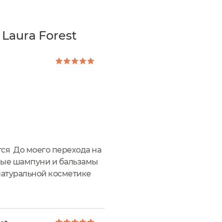
Laura Forest
тся До моего перехода на
рдые шампуни и бальзамы
натуральной косметике
так привлёк отзыв