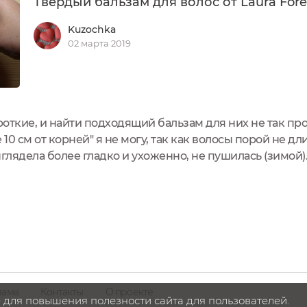
Твердый бальзам для волос от Laura Fore
Kuzochka
02 марта 2019
откие, и найти подходящий бальзам для них не так пр
10 см от корней" я не могу, так как волосы порой не дл
ыглядела более гладко и ухоженно, не пушилась (зимой
льзую. Когда увидела у Лоры новинку - твердый бальзам
лама
Контакты
О проекте
 для повышения полезности сайта для пользователей.