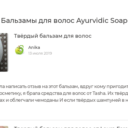
Бальзамы для волос Ayurvidic Soap 
Твёрдый бальзам для волос
Anika
13 июля 2019
ла написать отзыв на этот бальзам, вдруг кому пригоди
сметику, я брала средства для волос от Tasha. Их твё
ках и облегчали чемоданы И если твёрдых шампуней в 
 твёрдые бальзамы не особо и найдёшь. Поэтому меня 