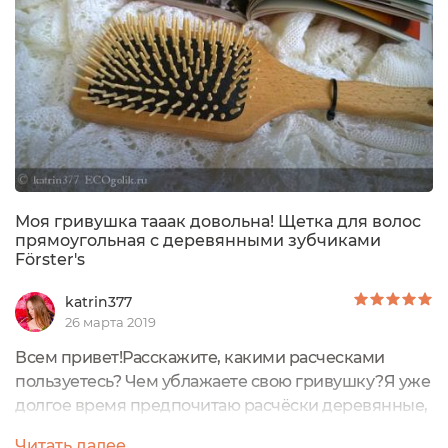
Моя гривушка тааак довольна! Щетка для волос
прямоугольная с деревянными зубчиками
Förster's
katrin377
26 марта 2019
Всем привет!Расскажите, какими расческами
пользуетесь? Чем ублажаете свою гривушку?Я уже
долгое время предпочитаю расчёски деревянные,
натуральные. И на эту самую большую расчёску
Читать далее