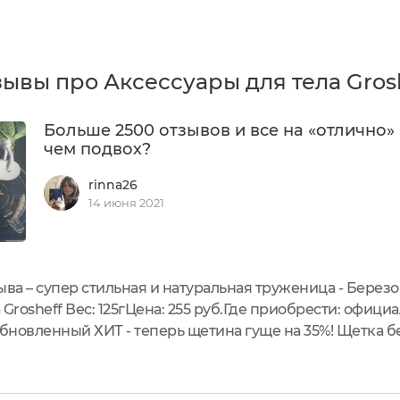
ывы про Аксессуары для тела Gros
Больше 2500 отзывов и все на «отлично» 
чем подвох?
rinna26
14 июня 2021
ыва – супер стильная и натуральная труженица - Березо
Grosheff Вес: 125гЦена: 255 руб.Где приобрести: офици
новленный ХИТ - теперь щетина гуще на 35%! Щетка бе
асный инструмент для сухого массажа. Эргономичная,М