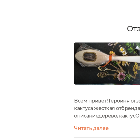
Отз
Всем привет! Героиня отз
кактуса жесткая отбренда 
описаниедерево, кактусОб
щетиной кактуса - прекр
Читать далее
вторая щетка...