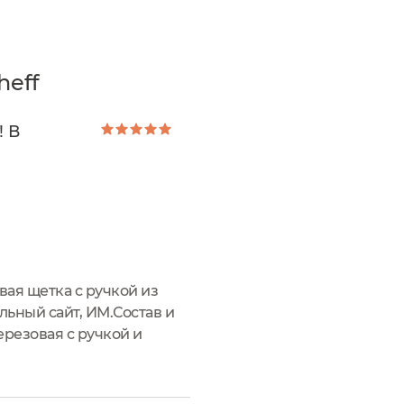
heff
! В
вая щетка с ручкой из
альный сайт, ИМ.Состав и
резовая с ручкой и
ои впечатленияЭто моя