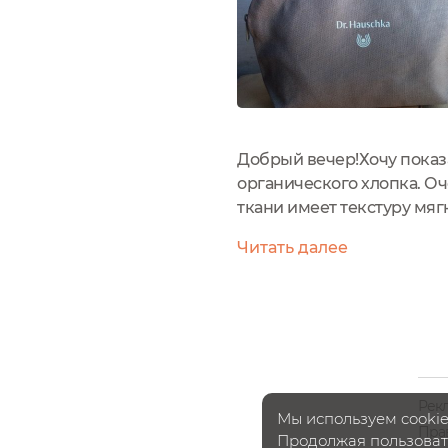
Добрый вечер!Хочу показа
органического хлопка. Оч
ткани имеет текстуру мяг
гладкого хлопка, того же
Читать далее
пробнике и...
Рек
Мы используем cookie
Пра
Продолжая пользовать