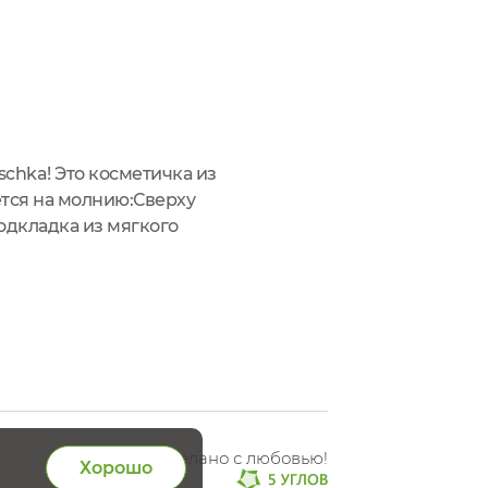
chka! Это косметичка из
ется на молнию:Сверху
одкладка из мягкого
 маленькие продукты,
Сделано с любовью!
Хорошо