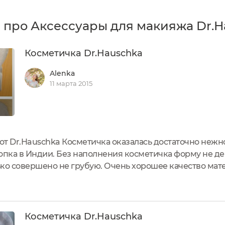
 про Аксессуары для макияжа Dr.H
Косметичка Dr.Hauschka
Alenka
11 марта 2015
 от Dr.Hauschka Косметичка оказалась достаточно нежн
лопка в Индии. Без наполнения косметичка форму не д
ко совершено не грубую. Очень хорошее качество мате
стительная. Ее размеры примерно: 24,5 см х 15,5 см х 6 
Косметичка Dr.Hauschka