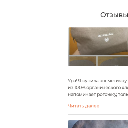
Отзывы
Ура! Я купила косметичку
из 100% органического х
напоминает рогожку, толь
швов.Косметичка очень вме
Читать далее
вмещается очень много...