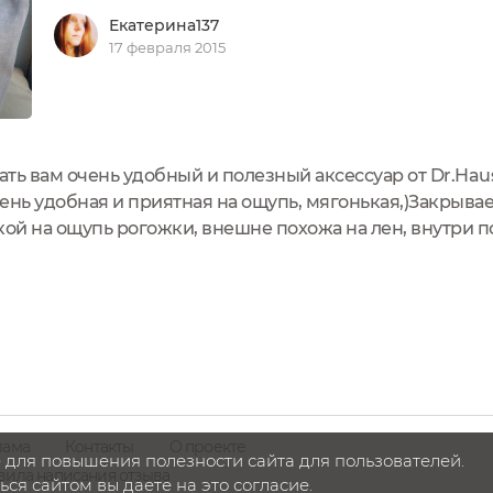
Екатерина137
17 февраля 2015
ть вам очень удобный и полезный аксессуар от Dr.Haus
ень удобная и приятная на ощупь, мягонькая,)Закрыва
кой на ощупь рогожки, внешне похожа на лен, внутри п
 цвета, цвет натуральный серо-бежевый:Внутри я храню
лама
Контакты
О проекте
 для повышения полезности сайта для пользователей.
вила написания отзыва
ся сайтом вы даете на это согласие.