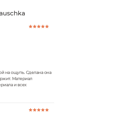
auschka
ой на ощупь. Сделана она
ержит. Материал
риала и всех
см (Д х В х Ш). В нее