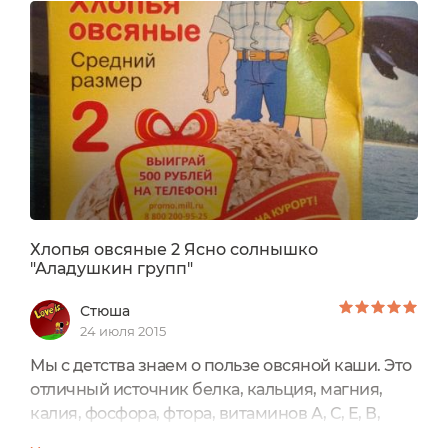
через час начинает тошнить и к обеду уже
сильно мучает голод. Но что делать, если
действительно утром времени нет совершенно
на готовку. Вот именно...
Хлопья овсяные 2 Ясно солнышко
"Аладушкин групп"
Стюша
24 июля 2015
Мы с детства знаем о пользе овсяной каши. Это
отличный источник белка, кальция, магния,
калия, фосфора, фтора, витаминов А, С, Е, В,
пектинов. Благодаря клетчатки она отлично