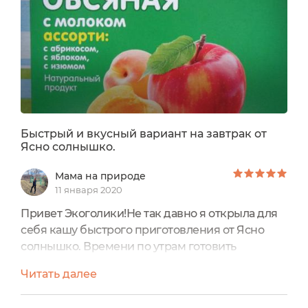
Быстрый и вкусный вариант на завтрак от
Ясно солнышко.
Мама на природе
11 января 2020
Привет Экоголики!Не так давно я открыла для
себя кашу быстрого приготовления от Ясно
солнышко. Времени по утрам готовить
совершенно нет, а бутербродами питаться я не
Читать далее
хочу. Да для меня важно утром поесть сытно и
плотно. Если я не поем нормально утром, меня