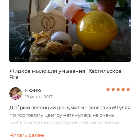
Прям рука так тянется к ней, очень приятно
пользоваться! Данный лосьон -
регенерирующий,конечно данное...
Жидкое мыло для умывания "Кастильское"
Яга
Ню-Ню
18 марта 2017
Добрый весенний день,милые экоголики! Гуляя
по торговому центру наткнулась на очень
милый островок с натуральной косметикой.
Среди знакомых и опробованных мной
Читать далее
брендов,на отдельной витрине красовались