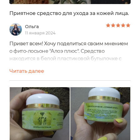
Приятное средство для ухода за кожей лица.
Ольга
11 января 2024
Привет всем! Хочу поделиться своим мнением
о фито-лосьоне "Алоэ плюс". Средство
находится в белой пластиковой бутылочке с
удобным распылителем. Дизайн упаковки
Читать далее
простой, с уклоном на природность. На
этикетке находится текст с информацией о
полезных свойствах средствах. Не могу сказать,
что все пункты соответствует
действительности. Но положительный эффект
от уходового продукта весьма
ощутим. Больше...