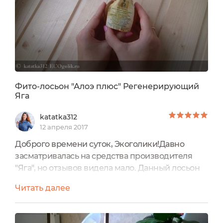
Фито-лосьон "Алоэ плюс" Регенерирующий
Яга
katatka312
12 апреля 2017
Доброго времени суток, Экоголики!Давно
засматривалась на средства производителя
"Яга", но отзывов видела мало. Данный лосьон
заинтерисовывает с первых минут уже своим
Читать далее
видом. Упаковка простая, пластиковая, но она
какая-то завораживающая. "Круглый" дизайн
необычный, но как оказалось очень удобный!