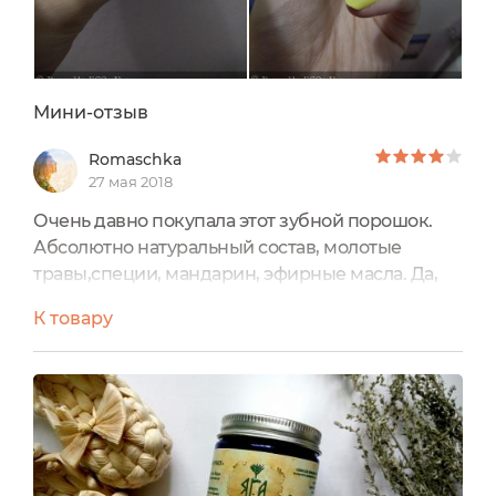
Мини-отзыв
Romaschka
27 мая 2018
Очень давно покупала этот зубной порошок.
Абсолютно натуральный состав, молотые
травы,специи, мандарин, эфирные масла. Да,
помол достаточно крупный, попадаются
К товару
мелкие палочки, которые могут застревать (но
мне кажется, что так они дают полезный
эффект😂)
Для тех, кто никогда не пробовал травяные
зубные порошки, может показаться очень
непривычным.
Но именно они дают ощущение чистоты до