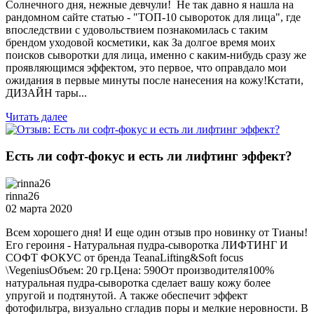
Солнечного дня, нежные девчули! Не так давно я нашла на
рандомном сайте статью - "ТОП-10 сывороток для лица", где
впоследствии с удовольствием познакомилась с таким
брендом уходовой косметики, как За долгое время моих
поисков сыворотки для лица, именно с каким-нибудь сразу же
проявляющимся эффектом, это первое, что оправдало мои
ожидания в первые минуты после нанесения на кожу!Кстати,
ДИЗАЙН тары...
Читать далее
Есть ли софт-фокус и есть ли лифтинг эффект?
rinna26
02 марта 2020
Всем хорошего дня! И еще один отзыв про новинку от Тианы!
Его героиня - Натуральная пудра-сыворотка ЛИФТИНГ И
СОФТ ФОКУС от бренда TeanaLifting&Soft focus
\VegeniusОбъем: 20 гр.Цена: 590От производителя100%
натуральная пудра-сыворотка сделает вашу кожу более
упругой и подтянутой. А также обеспечит эффект
фотофильтра, визуально сгладив поры и мелкие неровности. В