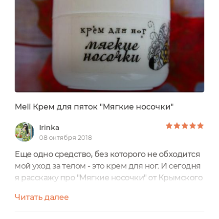
верить, что производитель обратит на это
внимание и проведет работу над ошибками ...
Meli Крем для пяток "Мягкие носочки"
Irinka
08 октября 2018
Еще одно средство, без которого не обходится
мой уход за телом - это крем для ног. И сегодня
я расскажу про "Мягкие носочки" от Крымского
производителя натуральной косметики
Читать далее
Meli.Композиция эфирных масел (чайное
дерево, эвкалипт) борется с грибковыми