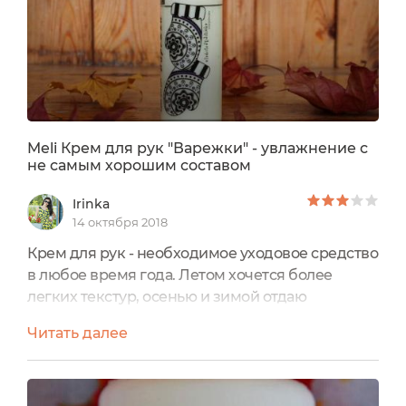
Meli Крем для рук "Варежки" - увлажнение с
не самым хорошим составом
Irinka
14 октября 2018
Крем для рук - необходимое уходовое средство
в любое время года. Летом хочется более
легких текстур, осенью и зимой отдаю
предпочтение более питательным вариантам.
Читать далее
И сегодня расскажу про крем для рук
"Варежки" Крымского производителя
натуральной косметики Meli. Жаль, что он
оказался не полностью натуральным. Хочется