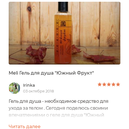
инфекциями.Гидролат мяты и эфирные масла
грейпфрута, можжевельника и мяты прекрасно
дезодорируют кожу стоп, предотвращают
чрезмерное потоотделение и,...
Meli Гель для душа "Южный Фрукт"
Irinka
03 октября 2018
Гель для душа - необходимое средство для
ухода за телом . Сегодня поделюсь своими
впечатлениями о геле для душа "Южный
фрукт" Крымского производителя натуральной
Читать далее
косметики Meli.Он обладает очень интересным