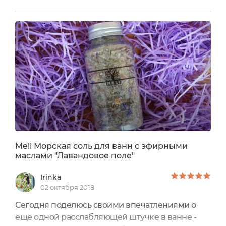
оттенком: даже на фото видно, что нижняя
часть более темная, верхняя - немного светлее.
Думаю, что это связано с осадком натурального
красителя, входящего в состав средства
.СвойстваГель бессульфатный....
Meli Морская соль для ванн с эфирными
маслами "Лавандовое поле"
Irinka
02 октября 2018
Сегодня поделюсь своими впечатлениями о
еще одной расслабляющей штучке в ванне -