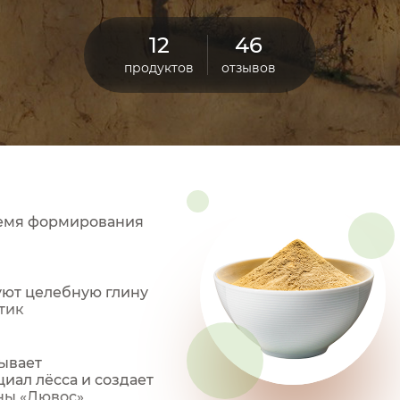
12
46
продуктов
отзывов
емя формирования
уют целебную глину
тик
ывает
иал лёсса и создает
ны «Лювос»