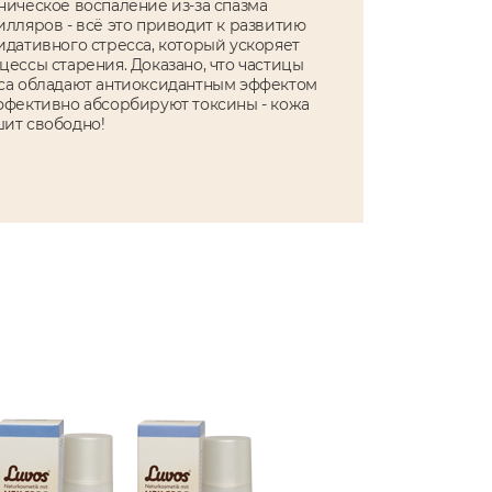
ническое воспаление из-за спазма
илляров - всё это приводит к развитию
идативного стресса, который ускоряет
цессы старения. Доказано, что частицы
са обладают антиоксидантным эффектом
ффективно абсорбируют токсины - кожа
ит свободно!
Базовый ухо