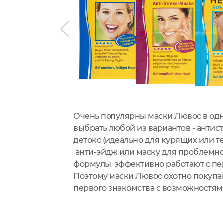
чной кожей.
Очень популярны маски Лювос в од
ожный барьер
выбрать любой из вариантов - антист
окаивающего
детокс (идеально для курящих или тех
лярии
анти-эйдж или маску для проблемн
формулы эффективно работают с пе
Поэтому маски Лювос охотно покупа
первого знакомства с возможностям