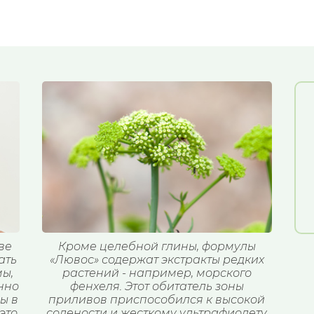
ве
Кроме целебной глины, формулы
ать
«Лювос» содержат экстракты редких
ы,
растений - например, морского
нно
фенхеля. Этот обитатель зоны
ы в
приливов приспособился к высокой
это
солености и жесткому ультрафиолету