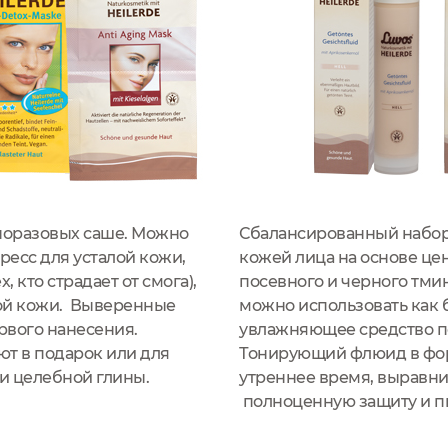
норазовых саше. Можно
Сбалансированный набор 
ресс для усталой кожи,
кожей лица на основе це
, кто страдает от смога),
посевного и черного тм
ой кожи. Выверенные
можно использовать как 
рвого нанесения.
увлажняющее средство п
ют в подарок или для
Тонирующий флюид в форм
и целебной глины.
утреннее время, выравни
полноценную защиту и п