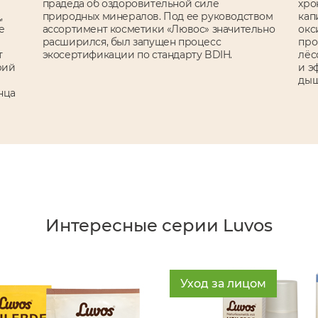
прадеда об оздоровительной силе
хро
,
природных минералов. Под ее руководством
кап
е
ассортимент косметики «Лювос» значительно
окс
расширился, был запущен процесс
про
т
экосертификации по стандарту BDIH.
лёс
рий
и э
дыш
нца
Интересные серии Luvos
Уход за лицом