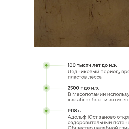
100 тысяч лет до н.э.
Ледниковый период, вр
пластов лёсса
2500 г до н.э.
В Месопотамии использ
как абсорбент и антисеп
1918 г.
Адольф Юст заново откр
оздоровительный потенц
Общество целебной гли