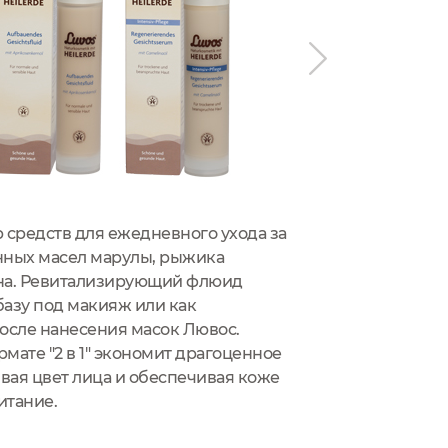
средств для ежедневного ухода за
Универсальны
нных масел марулы, рыжика
питания "с го
ина. Ревитализирующий флюид
благодаря цен
базу под макияж или как
рыжика посевн
осле нанесения масок Лювос.
апельсина в с
ате "2 в 1" экономит драгоценное
придает волос
вая цвет лица и обеспечивая коже
итание.