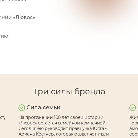
инии «Лювос»
сию
Три силы бренда
Сила семьи
ст,
На протяжении 100 лет своей истории
Жиз
«Лювос» остается семейной компанией.
гор
Сегодня ею руководит правнучка Юста -
эмо
Ариана Кёстнер, которая разделяет идеи
сос