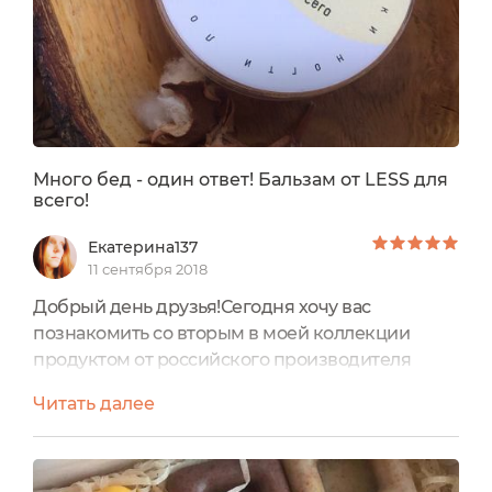
Много бед - один ответ! Бальзам от LESS для
всего!
Екатерина137
11 сентября 2018
Добрый день друзья!Сегодня хочу вас
познакомить со вторым в моей коллекции
продуктом от российского производителя
косметики ручной работы LESS. Производится
Читать далее
косметика в Москве.Ранее у меня был отзыв на
крошки-скрабы от LESS, советую
почитать ecogolik.ru/blog-ekaterina137-
7934/deserty-dlya-tela-naturalnye-kroshki-