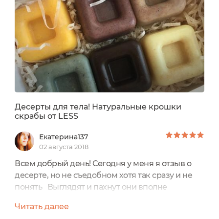
skraby-ot-less/ это очень вкусно Бальзам для
меня не в новинку, прошлой зимой я таким...
Десерты для тела! Натуральные крошки
скрабы от LESS
Екатерина137
02 августа 2018
Всем добрый день! Сегодня у меня я отзыв о
десерте, но не съедобном хотя так сразу и не
понять Выглядят и пахнут они вполне
съедобно) Это российский производитель
Читать далее
косметики ручной работы LESS, производится