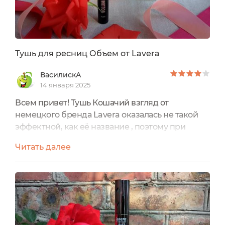
Тушь для ресниц Объем от Lavera
ВасилискА
14 января 2025
Всем привет! Тушь Кошачий взгляд от
немецкого бренда Lavera оказалась не такой
эффектной, как её название , поэтому при
выборе следующей туши я ориентировалась на
Читать далее
варианты попроще. Пластиковый пенал не
блестящий, а черный с серебристыми
надписями, и не такой большой, стандартной
емкостью 9 мл. Как минимум не придется
расстраиваться из-за того, что тушь все никак
не закончится. Надписи на пенале...