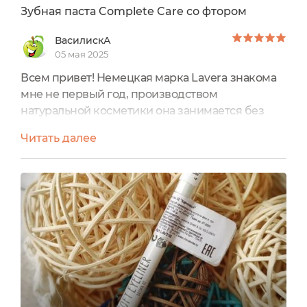
Зубная паста Complete Care со фтором
ВасилискА
05 мая 2025
Всем привет! Немецкая марка Lavera знакома
мне не первый год, производством
натуральной косметики она занимается без
малого 40 лет (точнее, этот юбилей она будет
Читать далее
отмечать в 1987 году). Производитель
серьезный, косметика имеет международные
экосертификаты . Не все средства для меня
оказались идеальными, но в этом ничего
странного нет: неудачи бывают у всех . Сегодня
публикую отзыв пустой баночки,...