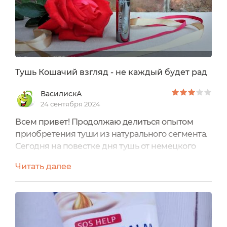
Тушь Кошачий взгляд - не каждый будет рад
ВасилискА
24 сентября 2024
Всем привет! Продолжаю делиться опытом
приобретения туши из натурального сегмента.
Сегодня на повестке дня тушь от немецкого
бренда Lavera. Оригинальное ее название Lash
Читать далее
to impress. С английского это можно перевести
примерно как «ресницы, которые впечатляют».
Видимо, российский дистрибьютор счел это
название слишком претенциозным . Поэтому
на белой наклейке с информацией для