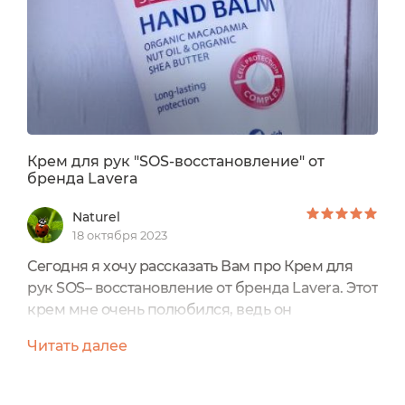
российских покупателей...
Крем для рук "SOS-восстановление" от
бренда Lavera
Naturel
18 октября 2023
Сегодня я хочу рассказать Вам про Крем для
рук SOS– восстановление от бренда Lavera. Этот
крем мне очень полюбился, ведь он
удовлетворяет все мои потребности в уходе,
Читать далее
преображает кожу и защищает ее от вредного
воздействия окружающей среды. Крема для
рук я использую всегда и на постоянной