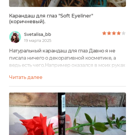
Карандаш для глаз "Soft Eyeliner"
(коричневый).
Svetalisa_bb
19 марта 2025
Натуральный карандаш для глаз Давно я не
писала ничего о декоративной косметике, а
ведь есть чего.Например оказался в моих руках
симпатичный такой карандашик для глаз от
Читать далее
бренда "Lavera":Вообще он у меня довольно
давно, но отзыв собралась написать только
сейчас да и пользуюсь активно тоже. Зато уж я
его сполна испытала в деле и выявила плюсы и
минусы. Итак карандаш "Soft Eyeliner" у меня в
02 оттенке...