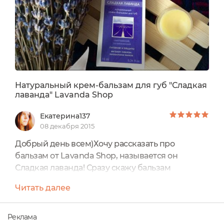
важно, но...
Натуральный крем-бальзам для губ "Сладкая
лаванда" Lavanda Shop
Екатерина137
08 декабря 2015
Добрый день всем)Хочу рассказать про
бальзам от Lavanda Shop, называется он
Сладкая лаванда! Сразу скажу бальзам
отличнейший, произвел хорошее впечатление
Читать далее
и очень полюбился мне) Мое очередное
лавандовое безумие Хочу сразу пояснить
бальзам выпускается под маркой Lavanda
Реклама