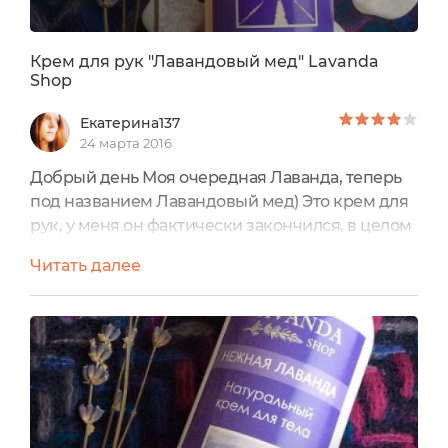
Крем для рук "Лавандовый мед" Lavanda
Shop
Екатерина137
24 марта 2016
Добрый день Моя очередная Лаванда, теперь
под названием Лавандовый мед) Это крем для
рук, у меня он фактически закончился, в целом
оставил о себе хорошее впечатление. Хотя
Читать далее
сначала он мне не очень понравился из-за
слишком резкого аромата, но потом я
привыкла, да и крем оказался неплохой.
Использовала его только дома, так как туба
большая с дозатором, такую удобно держать на
столе под рукой. Но на...