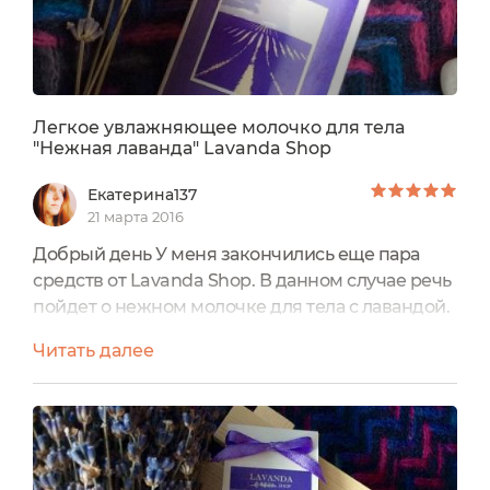
Легкое увлажняющее молочко для тела
"Нежная лаванда" Lavanda Shop
Екатерина137
21 марта 2016
Добрый день У меня закончились еще пара
средств от Lavanda Shop. В данном случае речь
пойдет о нежном молочке для тела с лавандой.
Вообще я купила себе молочко, крем для рук и
Читать далее
бальзам на пробу, так как очень люблю лаванду
и косметику с ней. Я не разочаровалась мне все
очень понравилось, единственное хочу
отметить что вся косметика производится
фирмой Kleona, что собственно может и не