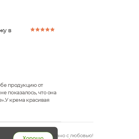
жу в
ебе продукцию от
не показалось, что она
e».У крема красивая
тороне коробки
Сделано с любовью!
Хорошо