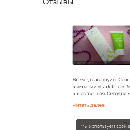
Отзывы
Всем здравствуйте!Совс
компании «L'adelеide». 
качественная. Сегодня х
коробочка, в которой н
Читать далее
производитель указывает,
Рек
Мы используем cookie