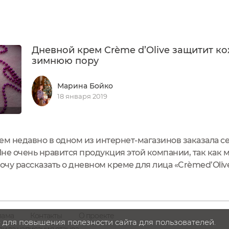
Дневной крем Crème d’Olive защитит ко
зимнюю пору
Марина Бойко
18 января 2019
ем недавно в одном из интернет-магазинов заказала с
Мне очень нравится продукция этой компании, так как м
очу рассказать о дневном креме для лица «Crèmed’Oliv
аходится тюбик с кремом зеленого цвета. На лицевой с
 что...
лама
Контакты
О проекте
 для повышения полезности сайта для пользователей.