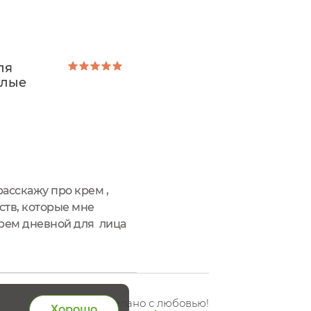
ля
плые
асскажу про крем ,
ств, которые мне
Крем дневной для лица
стать на российских
Сделано с любовью!
Хорошо