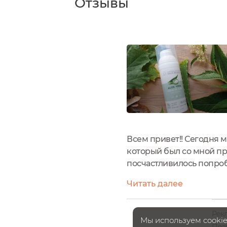
Отзывы
Всем привет!! Сегодня 
который был со мной п
посчастливилось попро
"Алое Вера" от француз
Читать далее
сайтах, по крайне мере я 
Рек
Мы используем cookie