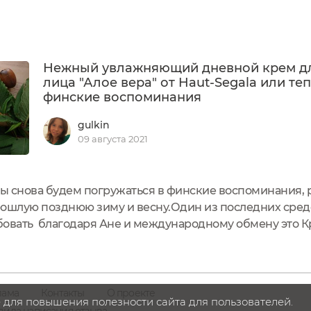
Нежный увлажняющий дневной крем д
лица "Алое вера" от Haut-Segala или те
финские воспоминания
gulkin
09 августа 2021
мы снова будем погружаться в финские воспоминания, р
рошлую позднюю зиму и весну.Один из последних сред
бовать благодаря Ане и международному обмену это 
ской марки Haut-SegalaЭтот крем и данный бренд не до
на этих...
лама
Контакты
О проекте
 для повышения полезности сайта для пользователей.