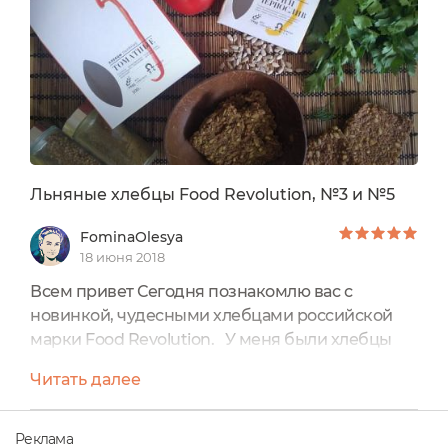
Льняные хлебцы Food Revolution, №3 и №5
FominaOlesya
18 июня 2018
Всем привет Сегодня познакомлю вас с
новинкой, чудесными хлебцами российской
марки Food Revolution. У меня были хлебцы
№3 "Карри и чернослив" и хлебцы №5
Читать далее
"Томатные". Льняные хлебцы Food Revolution -
это новое слово на рынке здорового питания,
это уникальное сочетание полезных и вкусных,
Реклама