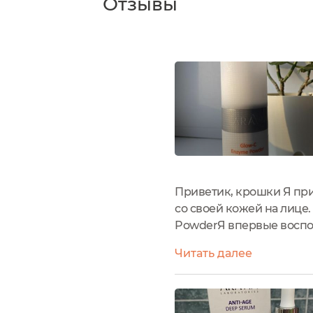
Отзывы
Приветик, крошки Я пр
со своей кожей на лиц
PowderЯ впервые воспол
очередного положительн
Читать далее
купила.Забегу вперёд, я 