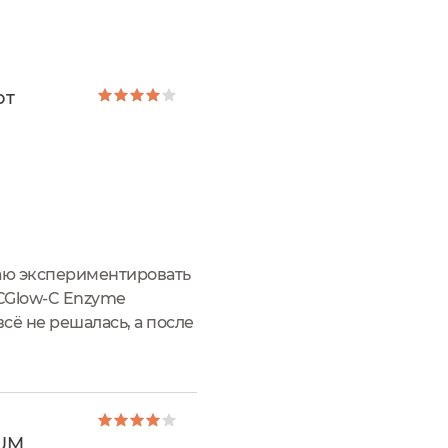
от
аю экспериментировать
СGlow-C Enzyme
сё не решалась, а после
с мыслями и наконец-то
RUM