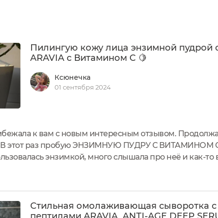
Пилингую кожу лица энзимной пудрой 
ARAVIA с Витамином С 🍋
Ксюнечка
01 сентября 2024
ибежала к вам с новым интересным отзывом. Продолж
е. В этот раз пробую ЭНЗИМНУЮ ПУДРУ С ВИТАМИНОМ 
ьзовалась энзимкой, много слышала про неё и как-то в
ого отзыва про такой уходовый продукт, я собралась 
не пожалела...
Стильная омолаживающая сыворотка с
пептидами ARAVIA, ANTI-AGE DEEP SE