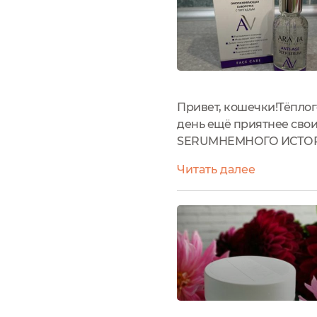
Привет, кошечки!Тёплог
день ещё приятнее сво
SERUMНЕМНОГО ИСТОРИИ
выпускал сахарные пасты
Читать далее
"Шугаринг от Аравии" ст