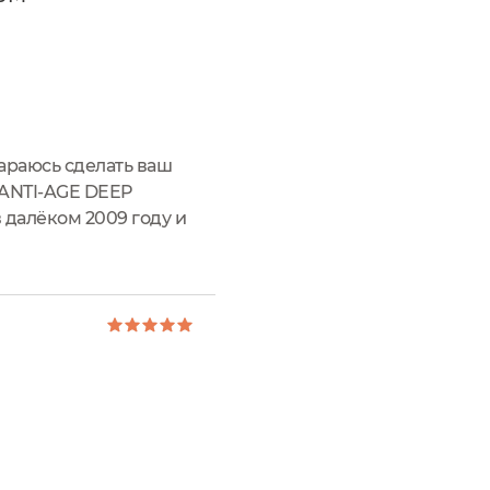
тараюсь сделать ваш
аANTI-AGE DEEP
алёком 2009 году и
то уже в 2013 году