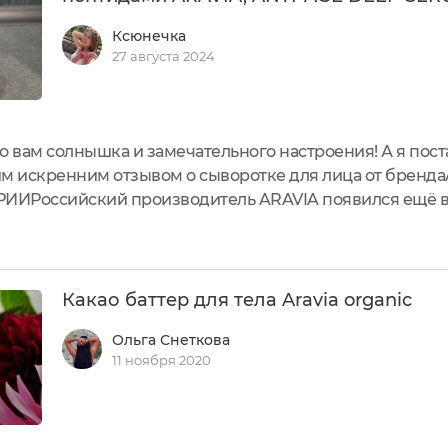
Ксюнечка
27 августа 2024
о вам солнышка и замечательного настроения! А я пос
им искренним отзывом о сыворотке для лица от бренд
Российский производитель ARAVIA появился ещё в д
 для шугаринга 🧚 они стали настолько популярными, ч
ал одной из известных...
Какао баттер для тела Aravia organic
Ольга Снеткова
11 ноября 2020