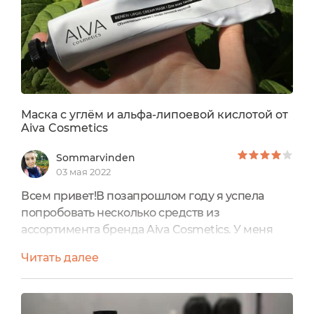
Маска с углём и альфа-липоевой кислотой от
Aiva Cosmetics
Sommarvinden
03 мая 2022
Всем привет!В позапрошлом году я успела
попробовать несколько средств из
ассортимента бренда Aiva Cosmetics. У меня
было две маски в тюбиках и сыворотка
Читать далее
Redness. Сыворотка не произвела на меня
особого эффекта, а вот маски были неплохие.
Сохранились фотки только чёрной маски с
альфа-липоевой кислотой, но вкратце расскажу