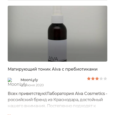
салоне у мастера, то дома пинцетом, уродуя
форму В итоге, за 15 с лишним лет мои брови
превратились в жалкое подобие оригинала:
они стали тонкие, ассиметричные, с
проплешинами. Меня спасает только татуаж...
Матирующий тоник Aiva с пребиотиками
MoonLyly
05 июня 2020
Всех приветствую!Лаборатория Aiva Cosmetics -
российский бренд из Краснодара, достойный
нашего внимания. Постепенно подходят к
концу мои косметические запасы этого