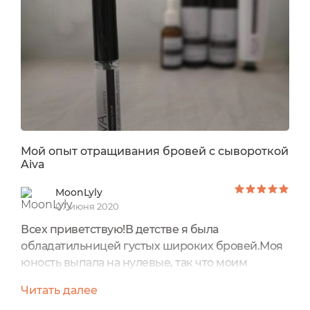
ещё о зелёной маске с хлорофилл-каротиновой
пастой.Вообще этот бренд крафтовый...
Мой опыт отращивания бровей с сывороткой
Aiva
MoonLyly
07 июня 2020
Всех приветствую!В детстве я была
обладатильницей густых широких бровей.Моя
юность выпала на нулевые, так что моим
бровям крепко досталось... Я их начала
Читать далее
выщипывать ещё в 9 классе. Беспощадно, то в