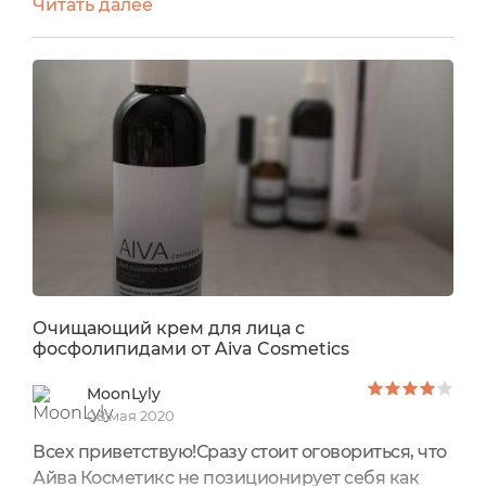
Читать далее
производителя, и я начинаю делиться своим
опытом применения и мнением о них. Я уже
успела рассказать об Очищающем креме с
фосфолипидами для умывания (Отзыв).
Сегодня речь пойдёт о тонике.Цена: 599
р.Производитель: Россия.Срок годности:...
Очищающий крем для лица с
фосфолипидами от Aiva Cosmetics
MoonLyly
08 мая 2020
Всех приветствую!Сразу стоит оговориться, что
Айва Косметикс не позиционирует себя как