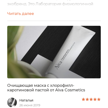
экобренд. Это Лаборатория физиологичной
косметики. Их миссия лежит в несколько иной
Читать далее
плоскости: производить качественную и
эффективную косметику из проверенных,
безопасных ингредиентов.Цена: 550
р.Производитель: Россия.Срок годности: 9
месяцев.ЭкоКролик одобряет состав.Проверка
состава порталом Экоголик.✓ Каприлил/
Каприл...
Очищающая маска с хлорофилл-
каротиновой пастой от Aiva Cosmetics
Наталья
26 июня 2019