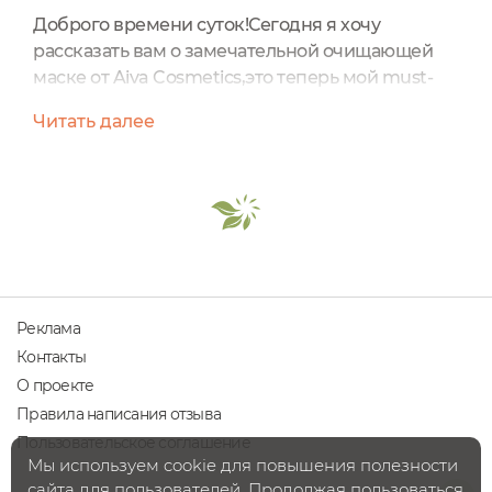
Доброго времени суток!Сегодня я хочу
рассказать вам о замечательной очищающей
маске от Aiva Cosmetics,это теперь мой must-
have! Традиционно фото Дианы на
Читать далее
обложку,ниже мое...думаю вы сразу его узнаете
Диана не только делает прекрасную
косметику,но еще и делает очень красивые
фото)Объем продукта - 50 мли, цена 350
р.Описание продукта:"Универсальное
сочетание очищающей белой и зеленой глины
с противовоспалительной...
Реклама
Контакты
О проекте
Правила написания отзыва
Пользовательское соглашение
Мы используем cookie для повышения полезности
сайта для пользователей. Продолжая пользоваться