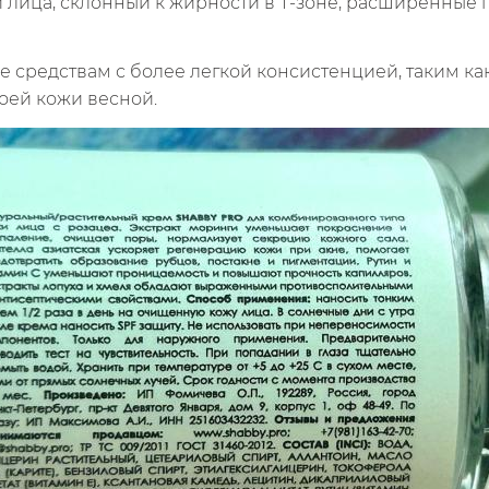
лица, склонный к жирности в Т-зоне, расширенные 
 средствам с более легкой консистенцией, таким ка
оей кожи весной.