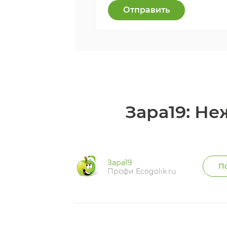
Отправить
Зара19: Н
Зара19
По
Профи Ecogolik.ru