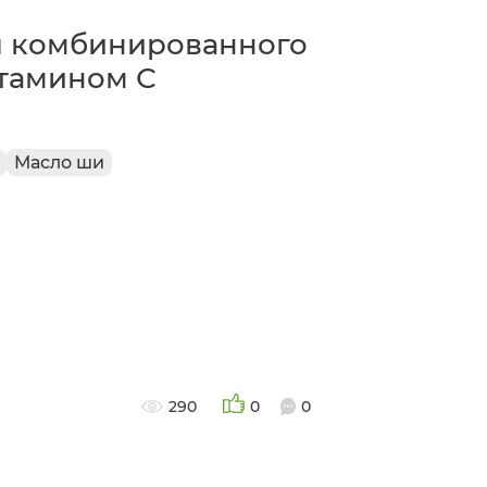
 комбинированного
итамином С
Масло ши
290
0
0