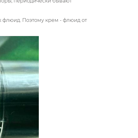
поры, периодически бывают
к флюид. Поэтому крем - флюид от