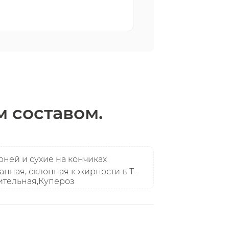
 составом.
рней и сухие на кончиках
нная, склонная к жирности в Т-
вительная,Купероз