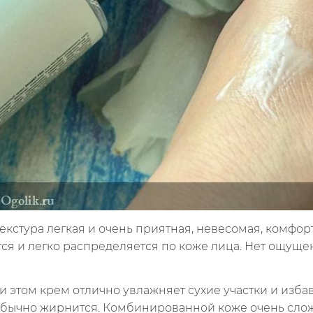
екстура легкая и очень приятная, невесомая, комфор
тся и легко распределяется по коже лица. Нет ощущ
и этом крем отлично увлажняет сухие участки и изба
 обычно жирнится. Комбинированной коже очень слож