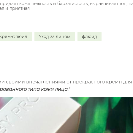
 придает коже нежность и бархатистость, выравнивает тон, н
ая и приятная.
крем-флюид
Уход за лицом
флюид
ами своими впечатлениями от прекрасного кремп для
ованного типа кожи лица."