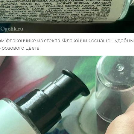
м флакончике из стекла. Флакончик оснащен удобны
розового цвета.