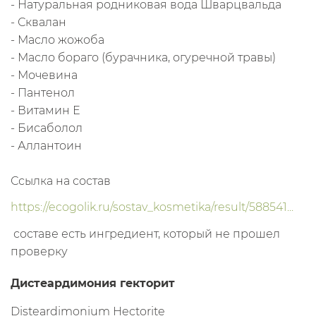
- Натуральная родниковая вода Шварцвальда
- Сквалан
- Масло жожоба
- Масло бораго (бурачника, огуречной травы)
- Мочевина
- Пантенол
- Витамин Е
- Бисаболол
- Аллантоин
Ссылка на состав
https://ecogolik.ru/sostav_kosmetika/result/588541...
составе есть ингредиент, который не прошел
проверку
Дистеардимония гекторит
Disteardimonium Hectorite