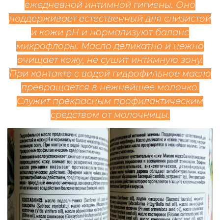
ежедневной интимной гигиены. Оно
поддерживает естественный для слизистой
и кожи pH и нормализуют баланс
микрофлоры. Масло деликатно и нежно
очищает кожу, не сушит интимную зону.
При контакте с водой гидрофильное масло
превращается в нежнейшее молочко.
Служит прекрасным профилактическим
средством от молочницы.