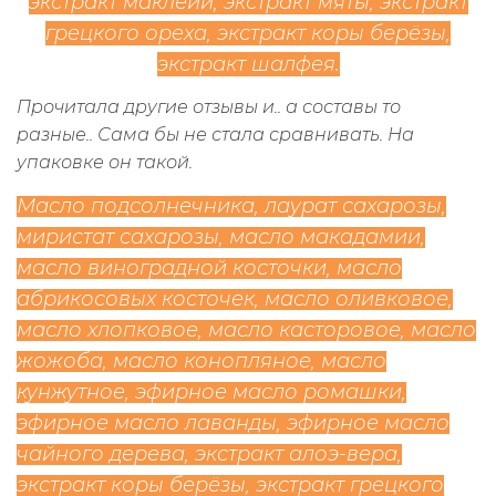
экстракт маклейи, экстракт мяты, экстракт
грецкого ореха, экстракт коры берёзы,
экстр
акт шалфея.
Прочитала другие отзывы и.. а составы то
разные.. Сама бы не стала сравнивать. На
упаковке он такой.
Масло подсолнечника, лаурат сахарозы,
миристат сахарозы, масло макадамии,
масло виноградной косточки, масло
абрикосовых косточек, масло оливковое,
масло хлопковое, масло касторовое, масло
жожоба, масло конопляное, масло
кунжутное, эфирное масло ромашки,
эфирное масло лаванды, эфирное масло
чайного дерева, экстракт алоэ-вера,
экстракт коры берёзы, экстракт грецкого