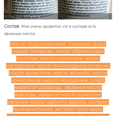
Со
ста
в
.
Мне очень нравится, что в составе есть
эфирные масла.
Масло подсолнечника, глицерин, вода,
лаурат сахарозы, масло абрикосовых
косточек, масло хлопковое, масло
касторовое, масло виноградной косточки,
масло кунжутное, масло жожоба, масло
конопляное, ма
сло макадамии, спирт,
миристат сахарозы, эфирное масло
лаванды, эфирное масло ромашки,
эфирное масло чайного дерева, экстракт
тысячелистника, экстракт алоэ-вера,