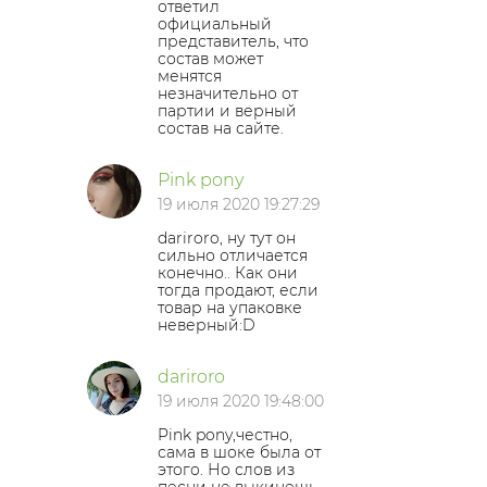
ответил
официальный
представитель, что
состав может
менятся
незначительно от
партии и верный
состав на сайте.
Pink pony
19 июля 2020 19:27:29
dariroro, ну тут он
сильно отличается
конечно.. Как они
тогда продают, если
товар на упаковке
неверный:D
dariroro
19 июля 2020 19:48:00
Pink pony,честно,
сама в шоке была от
этого. Но слов из