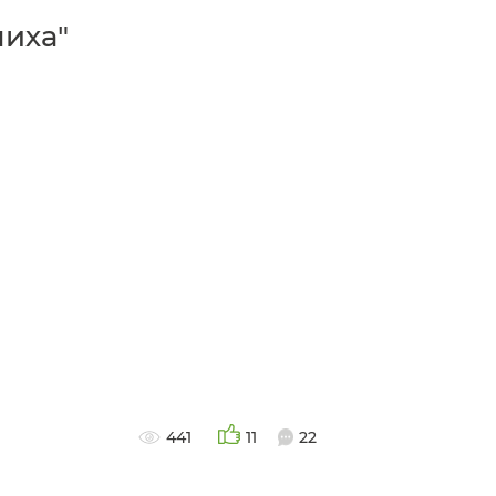
иха"
441
11
22