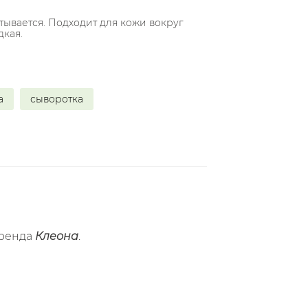
итывается. Подходит для кожи вокруг
дкая.
а
сыворотка
бренда
Клеона
.