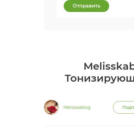
Отправить
Melisska
Тонизирующа
Подп
Melisskablog