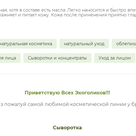
я, хотя в составе есть масла. Легко наносится и быстро вп
влажняет и питает кожу. Кожа после применения приятно гла
натуральная косметика
натуральный уход
облепих
ля лица
Сыворотки и концентраты
Уход за лицом
Приветствую Всех Экоголиков!!!
, из пожалуй самой любимой косметической линии у 
Сыворотка