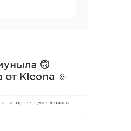
иуныла 🙃
от Kleona ☺️
ые у корней, сухие кончики.