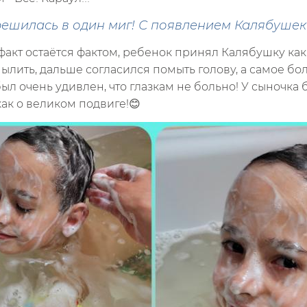
ешилась в один миг! С появлением Калябушек
 факт остаётся фактом, ребенок принял Калябушку как
ылить, дальше согласился помыть голову, а самое бо
ыл очень удивлен, что глазкам не больно! У сыночка б
как о великом подвиге!😊