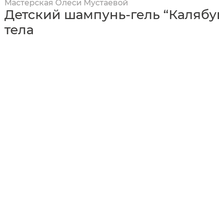
Мастерская Олеси Мустаевой
Детский шампунь-гель “Калябу
тела