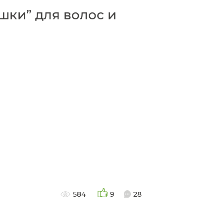
шки” для волос и
584
9
28