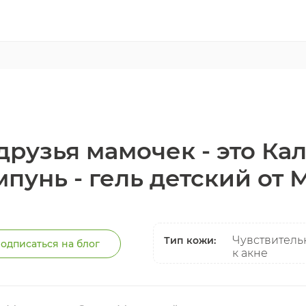
друзья мамочек - это К
пунь - гель детский от
Чувствитель
Тип кожи:
одписаться на блог
к акне