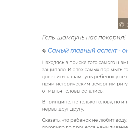
Гель-шампунь нас покорил!
Самый главный аспект - о
💎
Находясь в поиске того самого шам
защипало. И с тех самых пор мыть 
довериться шампунь ребенок уже не
прям истерическим вечерним ритуал
от мытья головы остались.
Впринципе, не только голову, но и 
нервы друг другу.
Сказать, что ребенок не любит воду,
доходило до процесса намыливания -