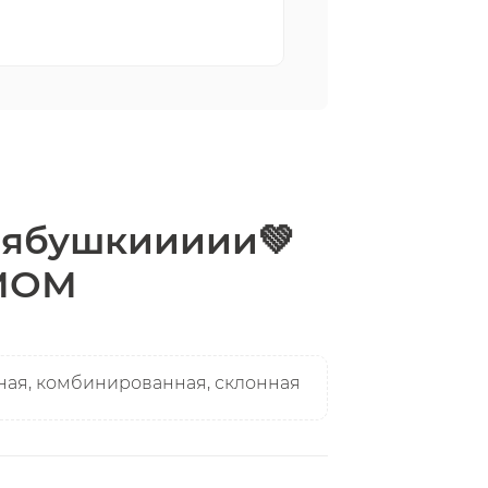
алябушкиииии💚
 МОМ
ная, комбинированная, склонная