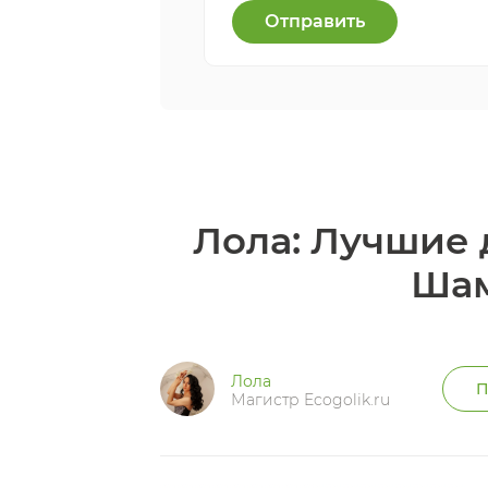
Отправить
Лола: Лучшие 
Шам
Лола
П
Магистр Ecogolik.ru