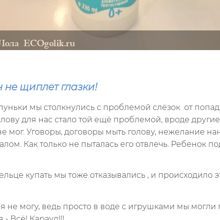
н не щиплет глазки!
пуньки мы столкнулись с проблемой слёзок от попад
голову для нас стало той ещё проблемой, вроде други
 мог. Уговоры, договоры мыть голову, нежелание нан
ом. Как только не пыталась его отвлечь. Ребенок по
тельце купать мы тоже отказывались , и происходило
 я не могу, ведь просто в воде с игрушками мы могли 
 Всё! Караул!!!