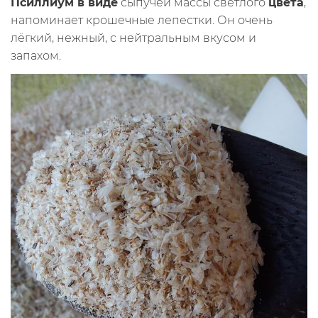
Псиллиум в виде
сыпучей массы светлого
цвета
,
напоминает крошечные лепестки. Он очень
лёгкий, нежный, с нейтральным вкусом и
запахом.